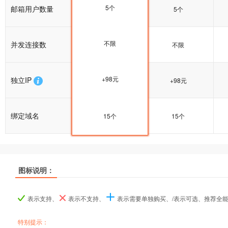
5个
邮箱用户数量
5个
5个
不限
并发连接数
不限
不限
+98元
独立IP
+98元
+98元
绑定域名
15个
15个
15个
推荐
推荐
推荐
图标说明：
产品名称
产品名称
产品名称
香港企业1型
香港企业1型
香港企业1型
香港企业2型
香港企业2型
香港企业2型
表示支持、
表示不支持、
表示需要单独购买、/表示可选、推荐全
产品编号
产品编号
产品编号
tw100
tw100
tw100
tw101
tw101
tw101
特别提示：