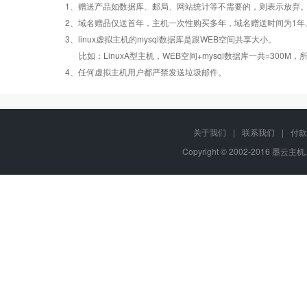
1、赠送产品如数据库、邮局、网站统计等不需要的，则表示放弃
Windows2008/
Windows2008/
2、域名赠品仅送首年，主机一次性购买多年，域名赠送时间为1年
操作系统
设置首页
数据定期备份
Linux
Linux
3、linux虚拟主机的mysql数据库是跟WEB空间共享大小。
比如：LinuxA型主机，WEB空间+mysql数据库一共=3
PHP
错误页面定义
数据自助恢复
4、任何虚拟主机用户都严禁发送垃圾邮件。
ASP
rar在线压缩
10重安全保障
关于我们
|
联系我们
|
付款
Copyright © 2002-2016 墨云主机,
ASP.net
免费预装软件
千兆防火墙系统
MSSQL
版本:2000/2005/
Urlrewrite
QQ全球免费电话
2008/2012
MySQL
24x7x365
流量分析
版本:5.1/5.6
在线有问必答
24x7x365