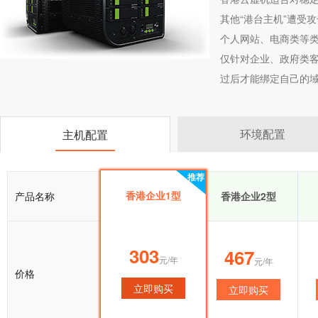
其他“港台主机”遭受
个人网站、电商类等类
仅针对企业、政府类客
过后才能绑定自己的域
环境配置
主机配置
推荐
推荐
香港企业1型
产品名称
香港企业1型
香港企业2型
303
303
467
元/年
元/年
元/年
价格
立即购买
立即购买
立即购买