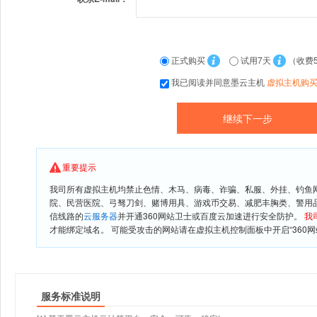
正式购买
试用7天
（收费
我已阅读并同意墨云主机
虚拟主机购
重要提示
我司所有虚拟主机均禁止色情、木马、病毒、诈骗、私服、外挂、钓鱼
院、民营医院、弓驽刀剑、赌博用具、游戏币交易、减肥丰胸类、警用
信线路的
云服务器
并开通360网站卫士或百度云加速进行安全防护。
我
才能绑定域名。 可能受攻击的网站请在虚拟主机控制面板中开启“360网
服务标准说明