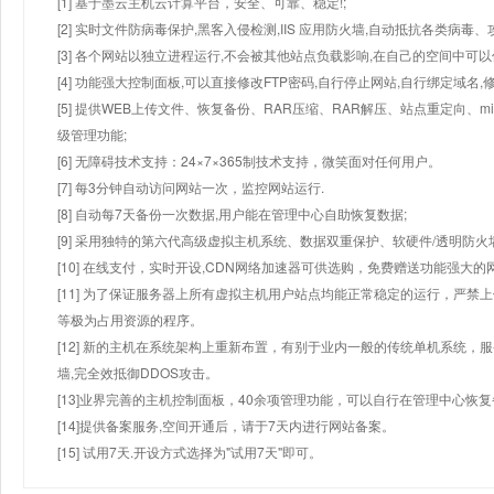
[1] 基于墨云主机云计算平台，安全、可靠、稳定!;
[2] 实时文件防病毒保护,黑客入侵检测,IIS 应用防火墙,自动抵抗各类病毒、
[3] 各个网站以独立进程运行,不会被其他站点负载影响,在自己的空间中可以使用
[4] 功能强大控制面板,可以直接修改FTP密码,自行停止网站,自行绑定域名,
[5] 提供WEB上传文件、恢复备份、RAR压缩、RAR解压、站点重定向
级管理功能;
[6] 无障碍技术支持：24×7×365制技术支持，微笑面对任何用户。
[7] 每3分钟自动访问网站一次，监控网站运行.
[8] 自动每7天备份一次数据,用户能在管理中心自助恢复数据;
[9] 采用独特的第六代高级虚拟主机系统、数据双重保护、软硬件/透明防火
[10] 在线支付，实时开设,CDN网络加速器可供选购，免费赠送功能强大
[11] 为了保证服务器上所有虚拟主机用户站点均能正常稳定的运行，严禁上
等极为占用资源的程序。
[12] 新的主机在系统架构上重新布置，有别于业内一般的传统单机系统，
墙,完全效抵御DDOS攻击。
[13]业界完善的主机控制面板，40余项管理功能，可以自行在管理中心恢
[14]提供备案服务,空间开通后，请于7天内进行网站备案。
[15] 试用7天.开设方式选择为"试用7天"即可。